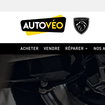
ACHETER
VENDRE
RÉPARER
NOS 