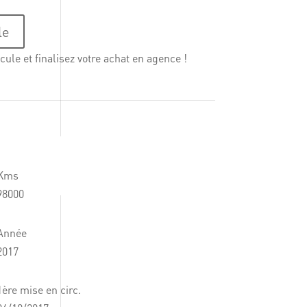
le
cule et finalisez votre achat en agence !
Kms
98000
Année
2017
1ère mise en circ.