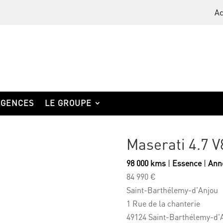
Ac
AGENCES
LE GROUPE
Maserati 4.7 
98 000 kms
|
Essence
|
Anné
84 990 €
Saint-Barthélemy-d'Anjou
1 Rue de la chanterie
49124 Saint-Barthélemy-d'