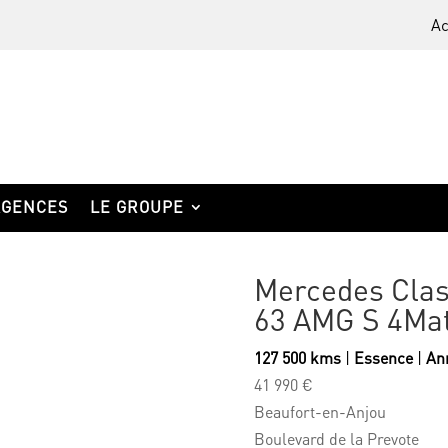
Ac
AGENCES
LE GROUPE
Mercedes Clas
63 AMG S 4Mat
127 500 kms
|
Essence
|
Ann
41 990 €
Beaufort-en-Anjou
Boulevard de la Prevote