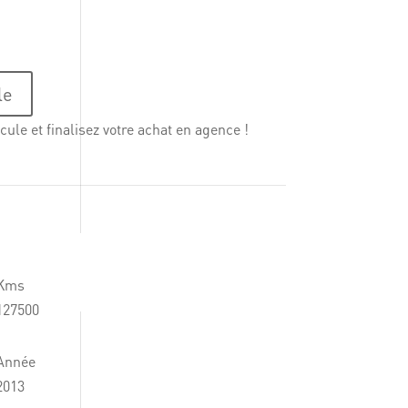
le
cule et finalisez votre achat en agence !
Kms
127500
Année
2013